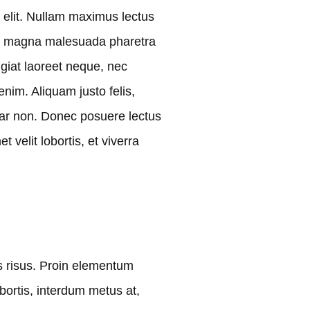
s elit. Nullam maximus lectus
tum magna malesuada pharetra
ugiat laoreet neque, nec
enim. Aliquam justo felis,
inar non. Donec posuere lectus
 velit lobortis, et viverra
es risus. Proin elementum
bortis, interdum metus at,