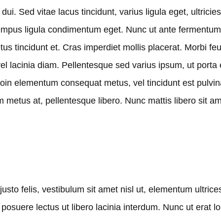
ui. Sed vitae lacus tincidunt, varius ligula eget, ultricie
ac tempus ligula condimentum eget. Nunc ut ante fermen
us tincidunt et. Cras imperdiet mollis placerat. Morbi fe
el lacinia diam. Pellentesque sed varius ipsum, ut porta 
 Proin elementum consequat metus, vel tincidunt est pulv
m metus at, pellentesque libero. Nunc mattis libero sit amet
usto felis, vestibulum sit amet nisl ut, elementum ultric
posuere lectus ut libero lacinia interdum. Nunc ut erat lo