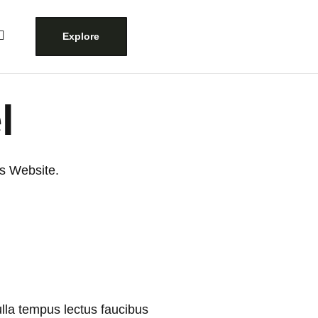
Explore
l
’s Website.
lla tempus lectus faucibus