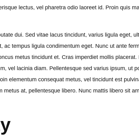
erisque lectus, vel pharetra odio laoreet id. Proin quis 
tate dui. Sed vitae lacus tincidunt, varius ligula eget, ul
 elit, ac tempus ligula condimentum eget. Nunc ut ante 
oncus metus tincidunt et. Cras imperdiet mollis placerat.
m, vel lacinia diam. Pellentesque sed varius ipsum, ut po
 Proin elementum consequat metus, vel tincidunt est pulv
m metus at, pellentesque libero. Nunc mattis libero sit amet
ty