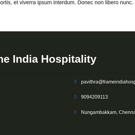
obortis, et viverra ipsum interdum. Donec non libero nunc.
e India Hospitality
pavithra@frameindiahospi
9094209113
Nungambakkam, Chenna